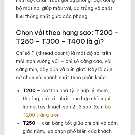
bộ một nơi giúp màu vải, độ trắng và chất
liệu thống nhất giữa các phòng.
Chọn vải theo hạng sao: T200 –
T250 – T300 – T400 là gì?
Chỉ số T (thread count) là mật độ sợi trên
mỗi inch vuông vải — chỉ số càng cao, vải
càng mịn, dày dặn và bền giặt. Đây là căn
cứ chọn vải nhanh nhất theo phân khúc:
T200
— cotton pha tỷ lệ hợp lý, mềm,
thoáng, giá tốt nhất: phù hợp nhà nghỉ,
homestay, khách sạn 2–3 sao. Xem
bộ
T200 trắng trơn
.
T250
— cân bằng tốt giữa chi phí và cảm
giác nằm, lựa chọn phổ biến của khách