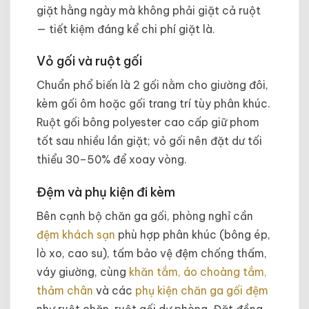
giặt hằng ngày mà không phải giặt cả ruột
— tiết kiệm đáng kể chi phí giặt là.
Vỏ gối và ruột gối
Chuẩn phổ biến là 2 gối nằm cho giường đôi,
kèm gối ôm hoặc gối trang trí tùy phân khúc.
Ruột gối bông polyester cao cấp giữ phom
tốt sau nhiều lần giặt; vỏ gối nên đặt dư tối
thiểu 30–50% để xoay vòng.
Đệm và phụ kiện đi kèm
Bên cạnh bộ chăn ga gối, phòng nghỉ cần
đệm khách sạn
phù hợp phân khúc (bông ép,
lò xo, cao su), tấm bảo vệ đệm chống thấm,
váy giường, cùng
khăn tắm, áo choàng tắm,
thảm chân
và các
phụ kiện chăn ga gối đệm
như ruột chăn, ruột gối dự phòng. Đặt đồng