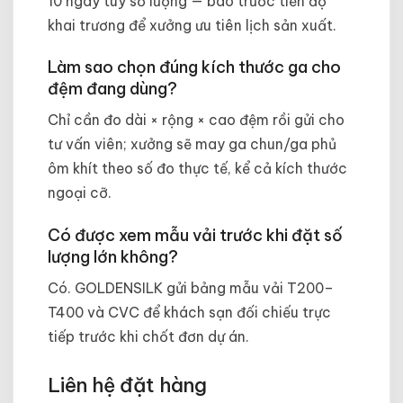
10 ngày tùy số lượng — báo trước tiến độ
khai trương để xưởng ưu tiên lịch sản xuất.
Làm sao chọn đúng kích thước ga cho
đệm đang dùng?
Chỉ cần đo dài × rộng × cao đệm rồi gửi cho
tư vấn viên; xưởng sẽ may ga chun/ga phủ
ôm khít theo số đo thực tế, kể cả kích thước
ngoại cỡ.
Có được xem mẫu vải trước khi đặt số
lượng lớn không?
Có. GOLDENSILK gửi bảng mẫu vải T200–
T400 và CVC để khách sạn đối chiếu trực
tiếp trước khi chốt đơn dự án.
Liên hệ đặt hàng