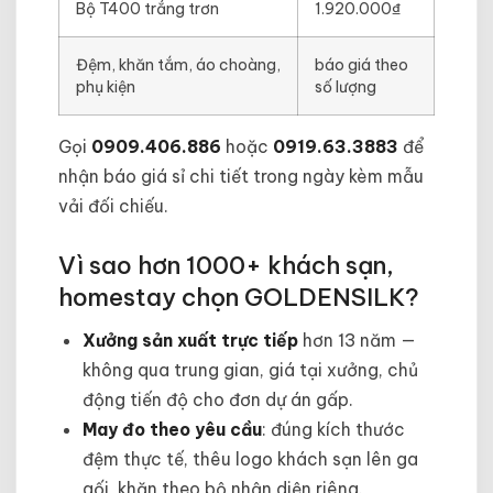
Bộ T400 trắng trơn
1.920.000₫
Đệm, khăn tắm, áo choàng,
báo giá theo
phụ kiện
số lượng
Gọi
0909.406.886
hoặc
0919.63.3883
để
nhận báo giá sỉ chi tiết trong ngày kèm mẫu
vải đối chiếu.
Vì sao hơn 1000+ khách sạn,
homestay chọn GOLDENSILK?
Xưởng sản xuất trực tiếp
hơn 13 năm —
không qua trung gian, giá tại xưởng, chủ
động tiến độ cho đơn dự án gấp.
May đo theo yêu cầu
: đúng kích thước
đệm thực tế, thêu logo khách sạn lên ga
gối, khăn theo bộ nhận diện riêng.