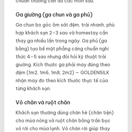
chuẩn thường cần đủ các món sau:
Ga giường (ga chun và ga phủ)
Ga chun bo góc ôm sát đệm, trải nhanh, phù
hợp khách sạn 2–3 sao và homestay cần
thay ga nhiều lần trong ngày. Ga phủ (ga
bằng) tạo bề mặt phẳng căng chuẩn nghi
thức 4–5 sao nhưng đòi hỏi kỹ thuật trải
giường. Kích thước ga phải may đúng theo
đệm (1m2, 1m6, 1m8, 2m2) — GOLDENSILK
nhận may đo theo kích thước thực tế của
từng khách sạn.
Vỏ chăn và ruột chăn
Khách sạn thường dùng chăn hè (chăn tiện)
cho mùa nóng và ruột chăn bông trần bọc
vỏ rời cho mùa lạnh. Vỏ chăn rời giúp thay