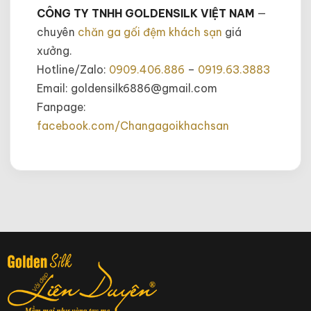
CÔNG TY TNHH GOLDENSILK VIỆT NAM
—
chuyên
chăn ga gối đệm khách sạn
giá
xưởng.
Hotline/Zalo:
0909.406.886
–
0919.63.3883
Email: goldensilk6886@gmail.com
Fanpage:
facebook.com/Changagoikhachsan