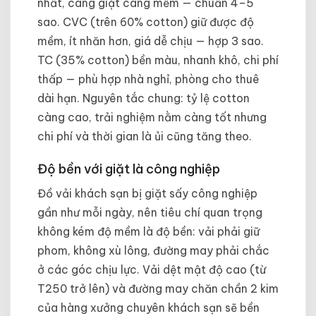
nhất, càng giặt càng mềm — chuẩn 4–5
sao. CVC (trên 60% cotton) giữ được độ
mềm, ít nhăn hơn, giá dễ chịu — hợp 3 sao.
TC (35% cotton) bền màu, nhanh khô, chi phí
thấp — phù hợp nhà nghỉ, phòng cho thuê
dài hạn. Nguyên tắc chung: tỷ lệ cotton
càng cao, trải nghiệm nằm càng tốt nhưng
chi phí và thời gian là ủi cũng tăng theo.
Độ bền với giặt là công nghiệp
Đồ vải khách sạn bị giặt sấy công nghiệp
gần như mỗi ngày, nên tiêu chí quan trọng
không kém độ mềm là độ bền: vải phải giữ
phom, không xù lông, đường may phải chắc
ở các góc chịu lực. Vải dệt mật độ cao (từ
T250 trở lên) và đường may chăn chần 2 kim
của hàng xưởng chuyên khách sạn sẽ bền