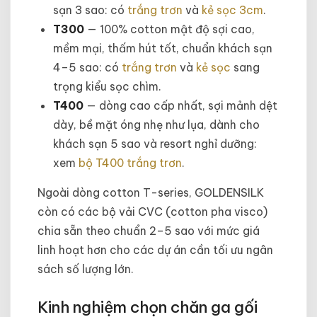
sạn 3 sao: có
trắng trơn
và
kẻ sọc 3cm
.
T300
— 100% cotton mật độ sợi cao,
mềm mại, thấm hút tốt, chuẩn khách sạn
4–5 sao: có
trắng trơn
và
kẻ sọc
sang
trọng kiểu sọc chìm.
T400
— dòng cao cấp nhất, sợi mảnh dệt
dày, bề mặt óng nhẹ như lụa, dành cho
khách sạn 5 sao và resort nghỉ dưỡng:
xem
bộ T400 trắng trơn
.
Ngoài dòng cotton T-series, GOLDENSILK
còn có các bộ vải CVC (cotton pha visco)
chia sẵn theo chuẩn 2–5 sao với mức giá
linh hoạt hơn cho các dự án cần tối ưu ngân
sách số lượng lớn.
Kinh nghiệm chọn chăn ga gối