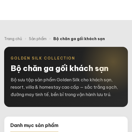
Trang chủ
›
Sản phẩm
›
Bộ chăn ga gối khách sạn
GOLDEN SILK COLLECTION
Bộ chăn ga gối khách sạn
Bộ sưu tập sản phẩm Golden Silk cho khách sạn,
resort, villa & homestay cao cấp — sắc trắng sạch,
đường may tinh tế, bền bỉ trong vận hành lưu trú.
Danh mục sản phẩm