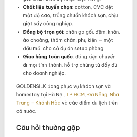
Chất liệu tuyển chọn
: cotton, CVC dệt
mật độ cao, trắng chuẩn khách sạn, chịu
giặt sấy công nghiệp.
Đồng bộ trọn gói
: chăn ga gối, đệm, khăn,
áo choàng, thảm chân, phụ kiện — một
đầu mối cho cả dự án setup phòng.
Giao hàng toàn quốc
: đóng kiện chuyển
đi mọi tỉnh thành, hỗ trợ chứng từ đầy đủ
cho doanh nghiệp.
GOLDENSILK đang phục vụ khách sạn và
homestay tại Hà Nội,
TP.HCM
,
Đà Nẵng
,
Nha
Trang – Khánh Hòa
và các điểm du lịch trên
cả nước.
Câu hỏi thường gặp