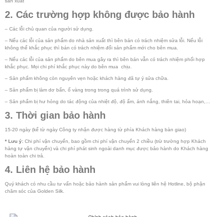
sản xuất
2. Các trường hợp không được bảo hành
– Các lỗi chủ quan của người sử dụng.
– Nếu các lỗi của sản phẩm do nhà sản xuất thì bên bán có trách nhiệm sửa lỗi. Nếu lỗi
không thể khắc phục thì bán có trách nhiệm đổi sản phẩm mới cho bên mua.
– Nếu các lỗi của sản phẩm do bên mua gây ra thì bên bán vẫn có trách nhiệm phối hợp
khắc phục. Mọi chi phí khắc phục này do bên mua chịu.
– Sản phẩm không còn nguyên vẹn hoặc khách hàng đã tự ý sửa chữa.
– Sản phẩm bị làm dơ bẩn, ố vàng trong trong quá trình sử dụng.
– Sản phẩm bị hư hỏng do tác động của nhiệt độ, độ ẩm, ánh nắng, thiên tai, hỏa hoạn,…
3. Thời gian bảo hành
15-20 ngày (kể từ ngày Công ty nhận được hàng từ phía Khách hàng bàn giao)
* Lưu ý:
Chi phí vận chuyển, bao gồm chi phí vận chuyển 2 chiều (trừ trường hợp Khách
hàng tự vận chuyển) và chi phí phát sinh ngoài danh mục được bảo hành do Khách hàng
hoàn toàn chi trả.
4. Liên hệ bảo hành
Quý khách có nhu cầu tư vấn hoặc bảo hành sản phẩm vui lòng liên hệ Hotline, bộ phận
chăm sóc của Golden Silk.