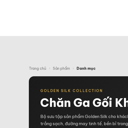
TRAN
Trang chủ
›
Sản phẩm
›
Danh mục
GOLDEN SILK COLLECTION
Chăn Ga Gối K
Bộ sưu tập sản phẩm Golden Silk cho khách
trắng sạch, đường may tinh tế, bền bỉ trong