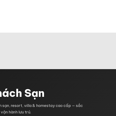
G CHỦ
GIỚI THIỆU
SẢN PHẨM
KHUYẾN 
LIÊN HỆ
hách Sạn
 sạn, resort, villa & homestay cao cấp — sắc
 vận hành lưu trú.