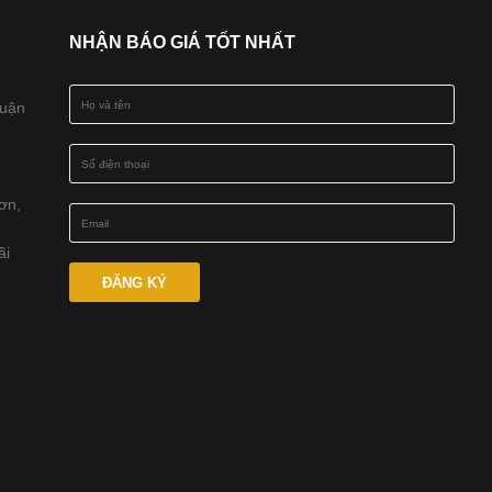
NHẬN BÁO GIÁ TỐT NHẤT
Quận
ơn,
ãi