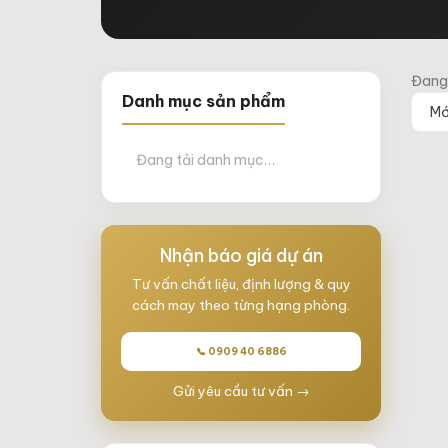
Đang
Danh mục sản phẩm
Đang tải danh mục…
Nhận báo giá dự án
Tư vấn chất liệu, định lượng & quy
cách may theo từng hạng phòng.
📞 0909 40 6886
Gửi yêu cầu tư vấn →