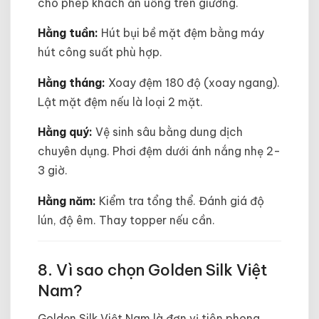
cho phép khách ăn uống trên giường.
Hằng tuần:
Hút bụi bề mặt đệm bằng máy
hút công suất phù hợp.
Hằng tháng:
Xoay đệm 180 độ (xoay ngang).
Lật mặt đệm nếu là loại 2 mặt.
Hằng quý:
Vệ sinh sâu bằng dung dịch
chuyên dụng. Phơi đệm dưới ánh nắng nhẹ 2-
3 giờ.
Hằng năm:
Kiểm tra tổng thể. Đánh giá độ
lún, độ êm. Thay topper nếu cần.
8. Vì sao chọn Golden Silk Việt
Nam?
Golden Silk Việt Nam là đơn vị tiên phong