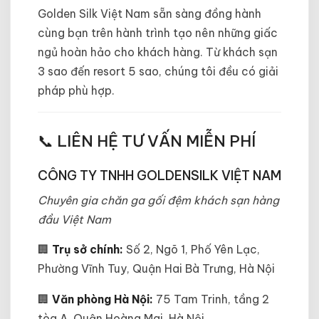
Golden Silk Việt Nam sẵn sàng đồng hành
cùng bạn trên hành trình tạo nên những giấc
ngủ hoàn hảo cho khách hàng. Từ khách sạn
3 sao đến resort 5 sao, chúng tôi đều có giải
pháp phù hợp.
📞 LIÊN HỆ TƯ VẤN MIỄN PHÍ
CÔNG TY TNHH GOLDENSILK VIỆT NAM
Chuyên gia chăn ga gối đệm khách sạn hàng
đầu Việt Nam
🏢
Trụ sở chính:
Số 2, Ngõ 1, Phố Yên Lạc,
Phường Vĩnh Tuy, Quận Hai Bà Trưng, Hà Nội
🏢
Văn phòng Hà Nội:
75 Tam Trinh, tầng 2
tòa A, Quận Hoàng Mai, Hà Nội