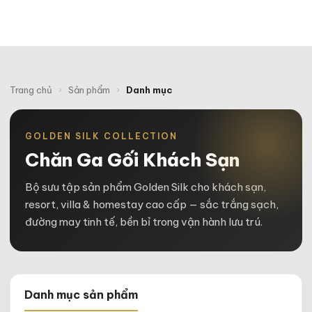
Trang chủ
›
Sản phẩm
›
Danh mục
GOLDEN SILK COLLECTION
Chăn Ga Gối Khách Sạn
Bộ sưu tập sản phẩm Golden Silk cho khách sạn,
resort, villa & homestay cao cấp — sắc trắng sạch,
đường may tinh tế, bền bỉ trong vận hành lưu trú.
Danh mục sản phẩm