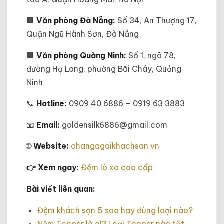
🏢
Văn phòng Đà Nẵng:
Số 34, An Thượng 17,
Quận Ngũ Hành Sơn, Đà Nẵng
🏢
Văn phòng Quảng Ninh:
Số 1, ngõ 78,
đường Hạ Long, phường Bãi Cháy, Quảng
Ninh
📞
Hotline:
0909 40 6886 – 0919 63 3883
📧
Email:
goldensilk6886@gmail.com
🌐
Website:
changagoikhachsan.vn
👉 Xem ngay:
Đệm lò xo cao cấp
Bài viết liên quan:
Đệm khách sạn 5 sao hay dùng loại nào?
Nệm Topper là gì? Loại Topper nào tốt