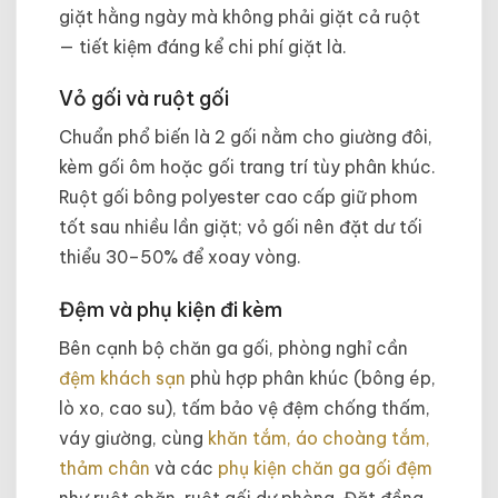
giặt hằng ngày mà không phải giặt cả ruột
— tiết kiệm đáng kể chi phí giặt là.
Vỏ gối và ruột gối
Chuẩn phổ biến là 2 gối nằm cho giường đôi,
kèm gối ôm hoặc gối trang trí tùy phân khúc.
Ruột gối bông polyester cao cấp giữ phom
tốt sau nhiều lần giặt; vỏ gối nên đặt dư tối
thiểu 30–50% để xoay vòng.
Đệm và phụ kiện đi kèm
Bên cạnh bộ chăn ga gối, phòng nghỉ cần
đệm khách sạn
phù hợp phân khúc (bông ép,
lò xo, cao su), tấm bảo vệ đệm chống thấm,
váy giường, cùng
khăn tắm, áo choàng tắm,
thảm chân
và các
phụ kiện chăn ga gối đệm
như ruột chăn, ruột gối dự phòng. Đặt đồng