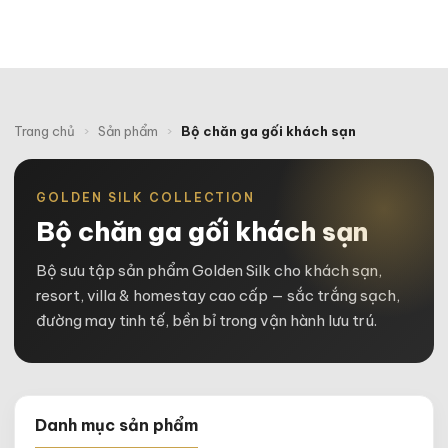
Trang chủ
›
Sản phẩm
›
Bộ chăn ga gối khách sạn
GOLDEN SILK COLLECTION
Bộ chăn ga gối khách sạn
Bộ sưu tập sản phẩm Golden Silk cho khách sạn,
resort, villa & homestay cao cấp — sắc trắng sạch,
đường may tinh tế, bền bỉ trong vận hành lưu trú.
Danh mục sản phẩm