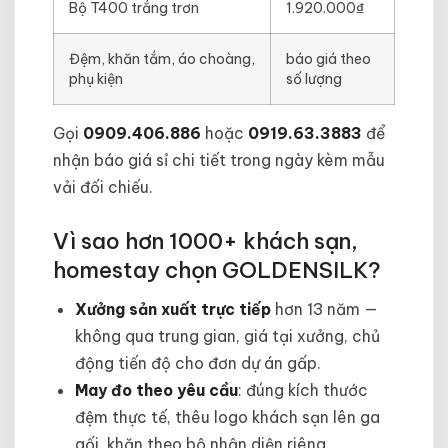
Bộ T400 trắng trơn
1.920.000₫
Đệm, khăn tắm, áo choàng,
báo giá theo
phụ kiện
số lượng
Gọi
0909.406.886
hoặc
0919.63.3883
để
nhận báo giá sỉ chi tiết trong ngày kèm mẫu
vải đối chiếu.
Vì sao hơn 1000+ khách sạn,
homestay chọn GOLDENSILK?
Xưởng sản xuất trực tiếp
hơn 13 năm —
không qua trung gian, giá tại xưởng, chủ
động tiến độ cho đơn dự án gấp.
May đo theo yêu cầu
: đúng kích thước
đệm thực tế, thêu logo khách sạn lên ga
gối, khăn theo bộ nhận diện riêng.