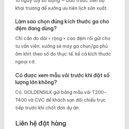
10 ngày tùy số lượng — báo trước tiến độ
khai trương để xưởng ưu tiên lịch sản xuất.
Làm sao chọn đúng kích thước ga cho
đệm đang dùng?
Chỉ cần đo dài × rộng × cao đệm rồi gửi cho
tư vấn viên; xưởng sẽ may ga chun/ga phủ
ôm khít theo số đo thực tế, kể cả kích thước
ngoại cỡ.
Có được xem mẫu vải trước khi đặt số
lượng lớn không?
Có. GOLDENSILK gửi bảng mẫu vải T200–
T400 và CVC để khách sạn đối chiếu trực
tiếp trước khi chốt đơn dự án.
Liên hệ đặt hàng