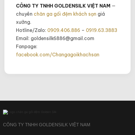
CÔNG TY TNHH GOLDENSILK VIỆT NAM
—
chuyên
chăn ga gối đệm khách sạn
giá
xưởng.
Hotline/Zalo:
0909.406.886
–
0919.63.3883
Email: goldensilk6886@gmail.com
Fanpage:
facebook.com/Changagoikhachsan
CÔNG TY TNHH GOLDENSILK VIỆT NAM