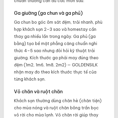
chuẩn thường cần đủ các món sau:
Ga giường (ga chun và ga phủ)
Ga chun bo góc ôm sát đệm, trải nhanh, phù
hợp khách sạn 2–3 sao và homestay cần
thay ga nhiều lần trong ngày. Ga phủ (ga
bằng) tạo bề mặt phẳng căng chuẩn nghi
thức 4–5 sao nhưng đòi hỏi kỹ thuật trải
giường. Kích thước ga phải may đúng theo
đệm (1m2, 1m6, 1m8, 2m2) — GOLDENSILK
nhận may đo theo kích thước thực tế của
từng khách sạn.
Vỏ chăn và ruột chăn
Khách sạn thường dùng chăn hè (chăn tiện)
cho mùa nóng và ruột chăn bông trần bọc
vỏ rời cho mùa lạnh. Vỏ chăn rời giúp thay