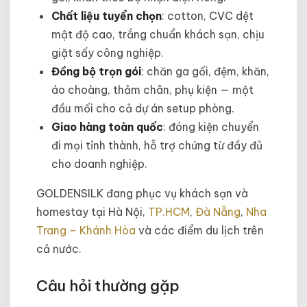
Chất liệu tuyển chọn
: cotton, CVC dệt
mật độ cao, trắng chuẩn khách sạn, chịu
giặt sấy công nghiệp.
Đồng bộ trọn gói
: chăn ga gối, đệm, khăn,
áo choàng, thảm chân, phụ kiện — một
đầu mối cho cả dự án setup phòng.
Giao hàng toàn quốc
: đóng kiện chuyển
đi mọi tỉnh thành, hỗ trợ chứng từ đầy đủ
cho doanh nghiệp.
GOLDENSILK đang phục vụ khách sạn và
homestay tại Hà Nội,
TP.HCM
,
Đà Nẵng
,
Nha
Trang – Khánh Hòa
và các điểm du lịch trên
cả nước.
Câu hỏi thường gặp