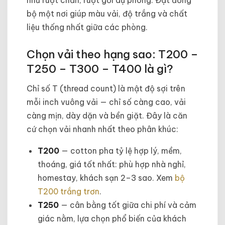
bộ một nơi giúp màu vải, độ trắng và chất
liệu thống nhất giữa các phòng.
Chọn vải theo hạng sao: T200 –
T250 – T300 – T400 là gì?
Chỉ số T (thread count) là mật độ sợi trên
mỗi inch vuông vải — chỉ số càng cao, vải
càng mịn, dày dặn và bền giặt. Đây là căn
cứ chọn vải nhanh nhất theo phân khúc:
T200
— cotton pha tỷ lệ hợp lý, mềm,
thoáng, giá tốt nhất: phù hợp nhà nghỉ,
homestay, khách sạn 2–3 sao. Xem
bộ
T200 trắng trơn
.
T250
— cân bằng tốt giữa chi phí và cảm
giác nằm, lựa chọn phổ biến của khách