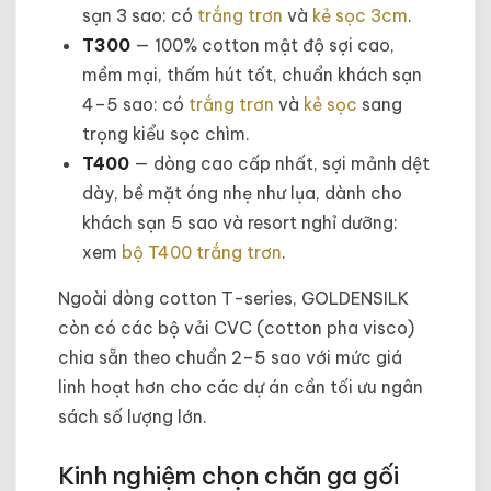
sạn 3 sao: có
trắng trơn
và
kẻ sọc 3cm
.
T300
— 100% cotton mật độ sợi cao,
mềm mại, thấm hút tốt, chuẩn khách sạn
4–5 sao: có
trắng trơn
và
kẻ sọc
sang
trọng kiểu sọc chìm.
T400
— dòng cao cấp nhất, sợi mảnh dệt
dày, bề mặt óng nhẹ như lụa, dành cho
khách sạn 5 sao và resort nghỉ dưỡng:
xem
bộ T400 trắng trơn
.
Ngoài dòng cotton T-series, GOLDENSILK
còn có các bộ vải CVC (cotton pha visco)
chia sẵn theo chuẩn 2–5 sao với mức giá
linh hoạt hơn cho các dự án cần tối ưu ngân
sách số lượng lớn.
Kinh nghiệm chọn chăn ga gối