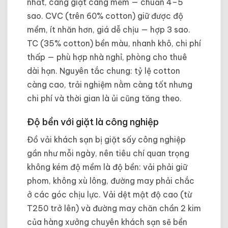
nhất, càng giặt càng mềm — chuẩn 4–5
sao. CVC (trên 60% cotton) giữ được độ
mềm, ít nhăn hơn, giá dễ chịu — hợp 3 sao.
TC (35% cotton) bền màu, nhanh khô, chi phí
thấp — phù hợp nhà nghỉ, phòng cho thuê
dài hạn. Nguyên tắc chung: tỷ lệ cotton
càng cao, trải nghiệm nằm càng tốt nhưng
chi phí và thời gian là ủi cũng tăng theo.
Độ bền với giặt là công nghiệp
Đồ vải khách sạn bị giặt sấy công nghiệp
gần như mỗi ngày, nên tiêu chí quan trọng
không kém độ mềm là độ bền: vải phải giữ
phom, không xù lông, đường may phải chắc
ở các góc chịu lực. Vải dệt mật độ cao (từ
T250 trở lên) và đường may chăn chần 2 kim
của hàng xưởng chuyên khách sạn sẽ bền