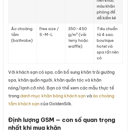
nên khác
màu khăn
phòng để
dễ kiểm kê
Áo choàng
Free size /
350–450
Tiêu chuẩn
tắm
S-M-L
g/m² (vải
từ 4 sao;
(bathrobe)
terry hoặc
boutique
waffle)
hotel và
spa rất nên
có
Với khách sạn có spa, cần bổ sung khăn trải giường
spa, khăn quấn người, khăn quấn tóc và khăn
nóng/lạnh cỡ nhỏ. Bạn có thể xem các mẫu thực tế
trong
danh mục khăn bông khách sạn
và
áo choàng
tắm khách sạn
của GoldenSilk.
Định lượng GSM — con số quan trọng
nhất khi mua khăn