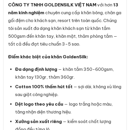
CÔNG TY TNHH GOLDENSILK VIỆT NAM
với hơn
13
năm kinh nghiệm
chuyên cung cấp khăn bông, chăn ga
gối đệm cho khách sạn, resort trên toàn quốc. Chúng
tôi sản xuất đa dạng khăn khách sạn từ khăn tắm
500gsm đến khăn tay, khăn mặt, thảm phòng tắm —
tất cả đều đạt tiêu chuẩn 3-5 sao.
Điểm khác biệt của khăn GoldenSilk:
Đa dạng định lượng
— khăn tắm 350-600gsm,
khăn tay 130gr, thảm 360gr.
Cotton 100% thấm hút tốt
— sợi dài, không xù lông
sau giặt công nghiệp.
Dệt logo theo yêu cầu
— logo trắng hoặc màu,
tăng nhận diện thương hiệu.
Xưởng sản xuất riêng
— kiểm soát chất lượng
đồng đều từng lô.