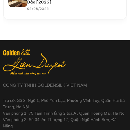
Đảo [2026]
05/08/2026
CÔNG TY TNHH GOLDENSILK VIỆT NAM
Trụ sở: Số 2, Ngõ 1, Phố Yên Lạc, Phường Vĩnh Tuy, Quận Hai Bà
Trưng, Hà Nội
Văn phòng 1: 75 Tam Trinh tầng 2 tòa A , Quận Hoàng Mai, Hà Nội
Văn phòng 2: Số 34, An Thượng 17, Quận Ngũ Hành Sơn, Đà
Nẵng