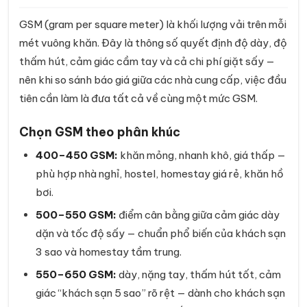
GSM (gram per square meter) là khối lượng vải trên mỗi
mét vuông khăn. Đây là thông số quyết định độ dày, độ
thấm hút, cảm giác cầm tay và cả chi phí giặt sấy —
nên khi so sánh báo giá giữa các nhà cung cấp, việc đầu
tiên cần làm là đưa tất cả về cùng một mức GSM.
Chọn GSM theo phân khúc
400–450 GSM:
khăn mỏng, nhanh khô, giá thấp —
phù hợp nhà nghỉ, hostel, homestay giá rẻ, khăn hồ
bơi.
500–550 GSM:
điểm cân bằng giữa cảm giác dày
dặn và tốc độ sấy — chuẩn phổ biến của khách sạn
3 sao và homestay tầm trung.
550–650 GSM:
dày, nặng tay, thấm hút tốt, cảm
giác “khách sạn 5 sao” rõ rệt — dành cho khách sạn