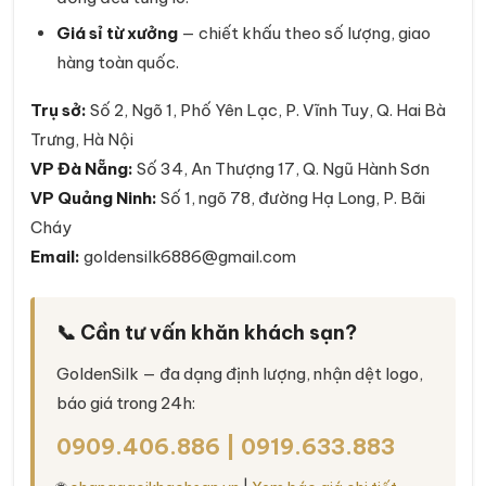
Giá sỉ từ xưởng
— chiết khấu theo số lượng, giao
hàng toàn quốc.
Trụ sở:
Số 2, Ngõ 1, Phố Yên Lạc, P. Vĩnh Tuy, Q. Hai Bà
Trưng, Hà Nội
VP Đà Nẵng:
Số 34, An Thượng 17, Q. Ngũ Hành Sơn
VP Quảng Ninh:
Số 1, ngõ 78, đường Hạ Long, P. Bãi
Cháy
Email:
goldensilk6886@gmail.com
📞 Cần tư vấn khăn khách sạn?
GoldenSilk — đa dạng định lượng, nhận dệt logo,
báo giá trong 24h:
0909.406.886
|
0919.633.883