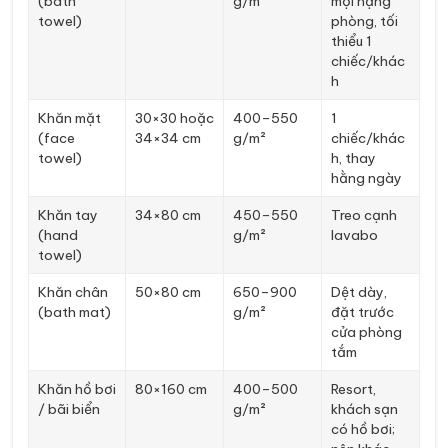
(bath
g/m²
mọi hạng
towel)
phòng, tối
thiểu 1
chiếc/khác
h
Khăn mặt
30×30 hoặc
400–550
1
(face
34×34 cm
g/m²
chiếc/khác
towel)
h, thay
hằng ngày
Khăn tay
34×80 cm
450–550
Treo cạnh
(hand
g/m²
lavabo
towel)
Khăn chân
50×80 cm
650–900
Dệt dày,
(bath mat)
g/m²
đặt trước
cửa phòng
tắm
Khăn hồ bơi
80×160 cm
400–500
Resort,
/ bãi biển
g/m²
khách sạn
có hồ bơi;