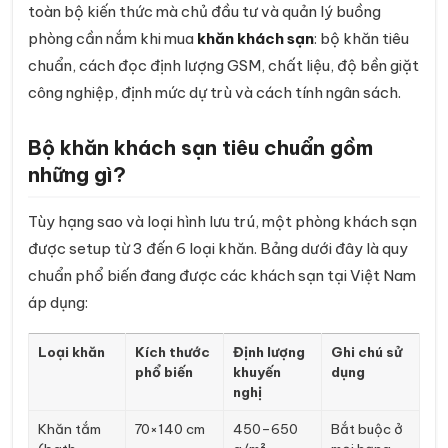
toàn bộ kiến thức mà chủ đầu tư và quản lý buồng
phòng cần nắm khi mua
khăn khách sạn
: bộ khăn tiêu
chuẩn, cách đọc định lượng GSM, chất liệu, độ bền giặt
công nghiệp, định mức dự trù và cách tính ngân sách.
Bộ khăn khách sạn tiêu chuẩn gồm
những gì?
Tùy hạng sao và loại hình lưu trú, một phòng khách sạn
được setup từ 3 đến 6 loại khăn. Bảng dưới đây là quy
chuẩn phổ biến đang được các khách sạn tại Việt Nam
áp dụng:
Loại khăn
Kích thước
Định lượng
Ghi chú sử
phổ biến
khuyến
dụng
nghị
Khăn tắm
70×140 cm
450–650
Bắt buộc ở