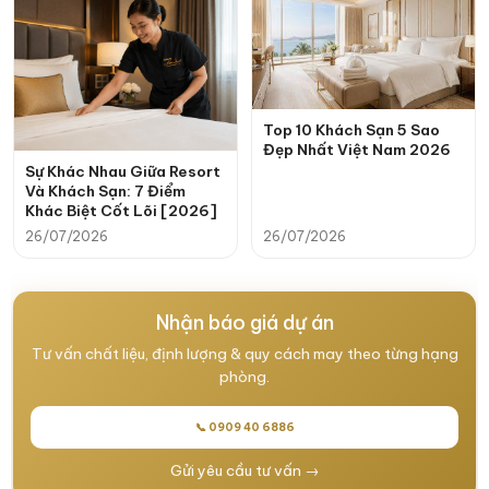
Top 10 Khách Sạn 5 Sao
Đẹp Nhất Việt Nam 2026
Sự Khác Nhau Giữa Resort
Và Khách Sạn: 7 Điểm
Khác Biệt Cốt Lõi [2026]
26/07/2026
26/07/2026
Nhận báo giá dự án
Tư vấn chất liệu, định lượng & quy cách may theo từng hạng
phòng.
📞 0909 40 6886
Gửi yêu cầu tư vấn →