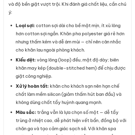
và độ bền giặt vượt trội. Khi đánh giá chất liệu, cần chú
ý:
Loại sợi:
cotton sợi dài cho bề mặt mịn, ít xù lông
hơn cotton sợi ngắn. Khăn pha polyester giá rẻ hơn
nhưng thấm kém và dễ ám mùi — chỉ nên cân nhắc
cho khăn lau ngoài phòng khách.
Kiểu dệt:
vòng lông (loop) đều, mật độ dày; biên
khăn may kép (double-stitched hem) để chịu được
giặt công nghiệp.
Xử lý hoàn tất:
khăn cho khách sạn nên hạn chế
chất làm mềm silicon (giảm thấm hút ban đầu) và
không dùng chất tẩy huỳnh quang mạnh.
Màu sắc:
trắng vẫn là lựa chọn số một — dễ tẩy
trùng ở nhiệt cao, dễ phát hiện vết bẩn, đồng bộ với
chăn ga và tạo cảm giác sạch sẽ. Với khăn spa