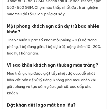
3 sao: 500–550 GSM. Khách sạn 4–5 sao, resort, spa:
550–650 GSM. Chọn mức thấp nhất đạt trải nghiệm
mục tiêu để tối ưu chi phí giặt sấy.
Một phòng khách sạn cần dự trù bao nhiêu
khăn?
Theo chuẩn 3 par: số khăn mỗi phòng × 3 (1 bộ trong
phòng, 1 bộ đang giặt, 1 bộ dự trữ), cộng thêm 10–20%
hao hụt hằng năm.
Vì sao khăn khách sạn thường màu trắng?
Màu trắng chịu được giặt tẩy nhiệt độ cao, dễ phát
hiện vết bẩn để xử lý riêng, không phai màu chéo khi
giặt chung và tạo cảm giác sạch sẽ, cao cấp cho
khách.
Đặt khăn dệt logo mất bao lâu?