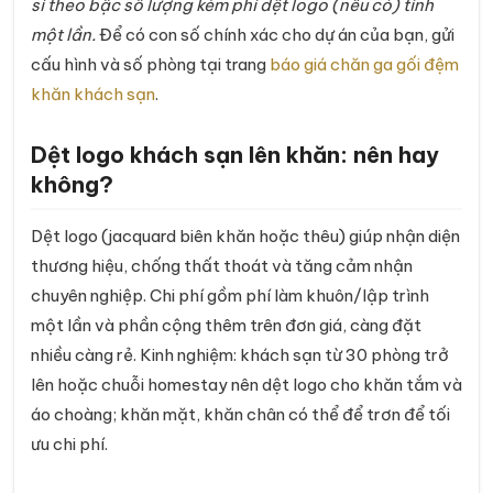
sỉ theo bậc số lượng kèm phí dệt logo (nếu có) tính
một lần.
Để có con số chính xác cho dự án của bạn, gửi
cấu hình và số phòng tại trang
báo giá chăn ga gối đệm
khăn khách sạn
.
Dệt logo khách sạn lên khăn: nên hay
không?
Dệt logo (jacquard biên khăn hoặc thêu) giúp nhận diện
thương hiệu, chống thất thoát và tăng cảm nhận
chuyên nghiệp. Chi phí gồm phí làm khuôn/lập trình
một lần và phần cộng thêm trên đơn giá, càng đặt
nhiều càng rẻ. Kinh nghiệm: khách sạn từ 30 phòng trở
lên hoặc chuỗi homestay nên dệt logo cho khăn tắm và
áo choàng; khăn mặt, khăn chân có thể để trơn để tối
ưu chi phí.