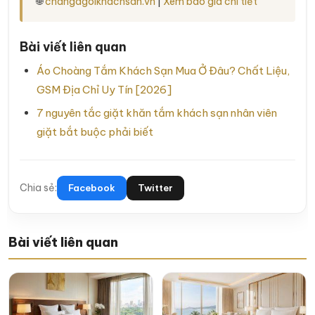
🌐
changagoikhachsan.vn
|
Xem báo giá chi tiết
Bài viết liên quan
Áo Choàng Tắm Khách Sạn Mua Ở Đâu? Chất Liệu,
GSM Địa Chỉ Uy Tín [2026]
7 nguyên tắc giặt khăn tắm khách sạn nhân viên
giặt bắt buộc phải biết
Chia sẻ:
Facebook
Twitter
Bài viết liên quan