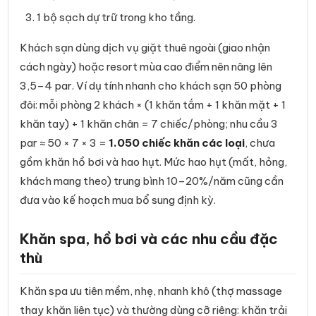
1 bộ sạch dự trữ trong kho tầng.
Khách sạn dùng dịch vụ giặt thuê ngoài (giao nhận
cách ngày) hoặc resort mùa cao điểm nên nâng lên
3,5–4 par. Ví dụ tính nhanh cho khách sạn 50 phòng
đôi: mỗi phòng 2 khách × (1 khăn tắm + 1 khăn mặt + 1
khăn tay) + 1 khăn chân = 7 chiếc/phòng; nhu cầu 3
par ≈ 50 × 7 × 3 =
1.050 chiếc khăn các loại
, chưa
gồm khăn hồ bơi và hao hụt. Mức hao hụt (mất, hỏng,
khách mang theo) trung bình 10–20%/năm cũng cần
đưa vào kế hoạch mua bổ sung định kỳ.
Khăn spa, hồ bơi và các nhu cầu đặc
thù
Khăn spa ưu tiên mềm, nhẹ, nhanh khô (thợ massage
thay khăn liên tục) và thường dùng cỡ riêng: khăn trải