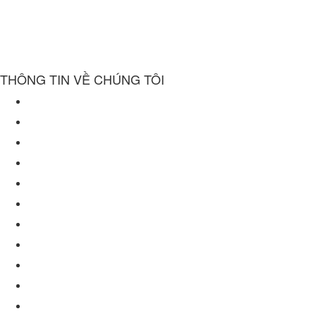
THÔNG TIN VỀ CHÚNG TÔI
Về chúng tôi
Chính sách bảo mật
Điều khoản sử dụng website
Chính sách mua hàng
Chính sách giao hàng
Chính sách bảo hành
Chính sách đổi trả
Hồ sơ năng lực
Báo chí nói về chúng tôi
Dự án
Tuyển dụng