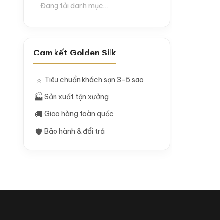
Đang tải danh mục…
Cam kết Golden Silk
⭐
Tiêu chuẩn khách sạn 3-5 sao
🏭
Sản xuất tận xưởng
🚚
Giao hàng toàn quốc
🛡
Bảo hành & đổi trả