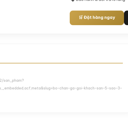
🛒 Đặt hàng ngay
v2/san_pham?
links,_embedded,acf,meta&slug=bo-chan-ga-goi-khach-san-5-sao-3-