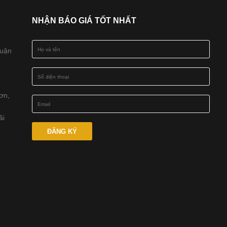
NHẬN BÁO GIÁ TỐT NHẤT
Quận
ơn,
ãi