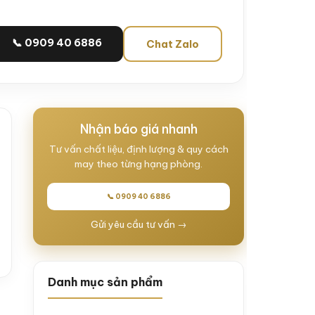
📞 0909 40 6886
Chat Zalo
Nhận báo giá nhanh
Tư vấn chất liệu, định lượng & quy cách
may theo từng hạng phòng.
📞 0909 40 6886
Gửi yêu cầu tư vấn →
Danh mục sản phẩm