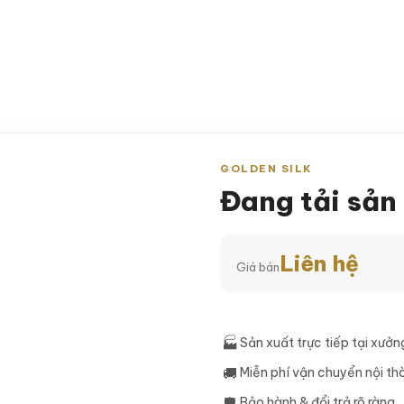
G CHỦ
GIỚI THIỆU
SẢN PHẨM
KHUYẾN 
GOLDEN SILK
Đang tải sả
Liên hệ
Giá bán
🏭
Sản xuất trực tiếp tại xưởn
🚚
Miễn phí vận chuyển nội th
🛡
Bảo hành & đổi trả rõ ràng