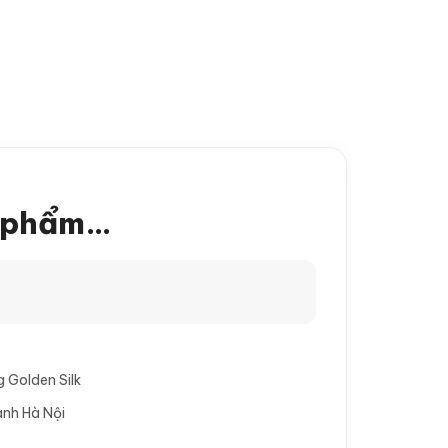
MẠI
TIN TỨC
LIÊN HỆ
n phẩm…
g Golden Silk
ành Hà Nội