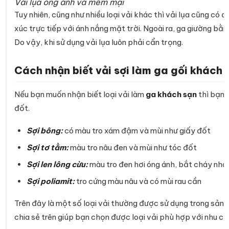
Vải lụa óng ánh và mềm mại
Tuy nhiên, cũng như nhiều loại vải khác thì vải lụa cũng có đi
xúc trực tiếp với ánh nắng mặt trời. Ngoài ra, ga giường bằ
Do vậy, khi sử dụng vải lụa luôn phải cẩn trọng.
Cách nhận biết vải sợi làm ga gối khách 
Nếu bạn muốn nhận biết loại vải làm
ga khách sạn
thì bạn c
đốt.
Sợi bông:
có màu tro xám đậm và mùi như giấy đốt
Sợi tơ tằm:
màu tro nâu đen và mùi như tóc đốt
Sợi len lông cừu:
màu tro đen hơi óng ánh, bắt cháy nha
Sợi poliamit:
tro cứng màu nâu và có mùi rau cần
Trên đây là một số loại vải thường được sử dụng trong sản x
chia sẻ trên giúp bạn chọn được loại vải phù hợp với nhu cầ