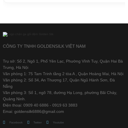
CÔNG TY TNHH GOLDENSILK VIỆT NAM
Trụ sở: Số 2, Ngõ 1, Phố Yên Lạc, Phường Vĩnh Tuy, Quận Hai Bà
Trưng, Hà Nội
Văn phòng 1: 75 Tam Trinh tầng 2 tòa A , Quận Hoàng Mai, Hà Nội
Văn phòng 2: Số 34, An Thượng 17, Quận Ngũ Hành Sơn, Đà
Nẵng
Văn phòng 3: Số 1, ngõ 78, đường Hạ Long, phường Bãi Cháy,
Quảng Ninh.
Điện thoại: 0909 40 6886 - 0919 63 3883
Emai: goldensilk6886@gmail.com
Facebook
Twitter
Youtube