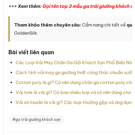
>>> Xem thêm:
Gọi tên top 3 mẫu ga trải giường khách s
Tham khảo thêm chuyên sâu:
Cẩm nang chi tiết về
quy
GoldenSilk.
Bài viết liên quan
Các Loại Vải May Chăn Ga Gối Khách Sạn Phổ Biến Nhấ
Cách tính vải may ga giường 1m8: công thức chuẩn xưởng
Cotton poly là gì? Có nên dùng chăn ga cotton poly cho
Vải tole là vải gì? Có bao nhiêu loại và có nên dùng cho
Vải xô muslin là vải gì? Các loại thường gặp và ứng dụn
#ga trải giường khách sạn