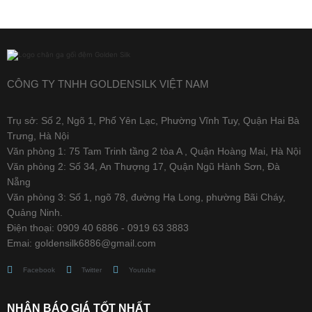
CÔNG TY TNHH GOLDENSILK VIỆT NAM
Trụ sở: Số 2, Ngõ 1, Phố Yên Lạc, Phường Vĩnh Tuy, Quận Hai Bà
Trưng, Hà Nội
Văn phòng 1: 75 Tam Trinh tầng 2 tòa A , Quận Hoàng Mai, Hà Nội
Văn phòng 2: Số 34, An Thượng 17, Quận Ngũ Hành Sơn, Đà
Nẵng
Văn phòng 3: Số 1, ngõ 78, đường Hạ Long, phường Bãi Cháy,
Quảng Ninh.
Điện thoại: 0909 40 6886 - 0919 63 3883
Emai: goldensilk6886@gmail.com
Facebook
Twitter
Youtube
NHẬN BÁO GIÁ TỐT NHẤT