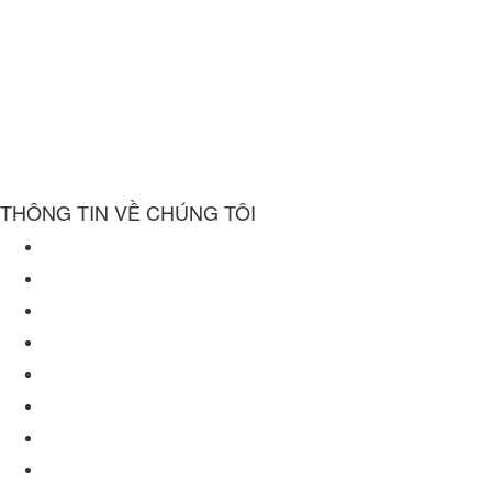
THÔNG TIN VỀ CHÚNG TÔI
Về chúng tôi
Chính sách bảo mật
Điều khoản sử dụng website
Chính sách mua hàng
Chính sách giao hàng
Chính sách bảo hành
Chính sách đổi trả
Hồ sơ năng lực