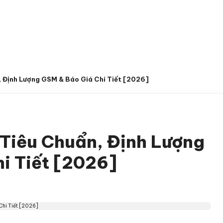
G CHỦ
GIỚI THIỆU
SẢN PHẨM
KHUYẾN 
LIÊN HỆ
, Định Lượng GSM & Báo Giá Chi Tiết [2026]
Tiêu Chuẩn, Định Lượng
i Tiết [2026]