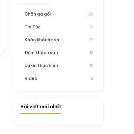
Chăn ga gối
125
Tin Tức
31
Khăn khách sạn
22
Đệm khách sạn
15
Dự án thực hiện
12
Video
6
Bài viết mới nhất