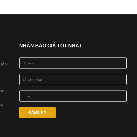
NHẬN BÁO GIÁ TỐT NHẤT
Quận
ơn,
ãi