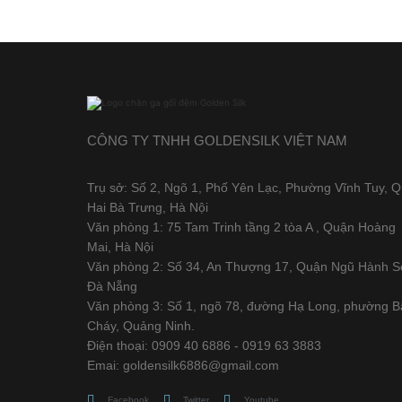
CÔNG TY TNHH GOLDENSILK VIỆT NAM
Trụ sở: Số 2, Ngõ 1, Phố Yên Lạc, Phường Vĩnh Tuy, 
Hai Bà Trưng, Hà Nội
Văn phòng 1: 75 Tam Trinh tầng 2 tòa A , Quận Hoàng
Mai, Hà Nội
Văn phòng 2: Số 34, An Thượng 17, Quận Ngũ Hành S
Đà Nẵng
Văn phòng 3: Số 1, ngõ 78, đường Hạ Long, phường B
Cháy, Quảng Ninh.
Điện thoại: 0909 40 6886 - 0919 63 3883
Emai: goldensilk6886@gmail.com
Facebook
Twitter
Youtube