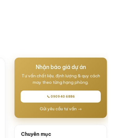
MẠI
TIN TỨC
VIDEO
Nhận báo giá dự án
Tư vấn chất liệu, định lượng & quy cách
may theo từng hạng phòng.
📞 0909 40 6886
Gửi yêu cầu tư vấn →
Chuyên mục