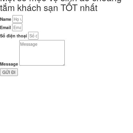
tắm khách sạn TỐT nhất
Name
Email
Số điện thoại
Message
GỬI ĐI