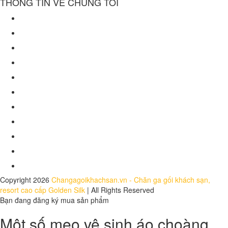
THÔNG TIN VỀ CHÚNG TÔI
Về chúng tôi
Chính sách bảo mật
Điều khoản sử dụng website
Chính sách mua hàng
Chính sách giao hàng
Chính sách bảo hành
Chính sách đổi trả
Hồ sơ năng lực
Báo chí nói về chúng tôi
Dự án
Tuyển dụng
Copyright 2026
Changagoikhachsan.vn - Chăn ga gối khách sạn,
resort cao cấp Golden Silk
| All Rights Reserved
Bạn đang đăng ký mua sản phẩm
Một số mẹo vệ sinh áo choàng