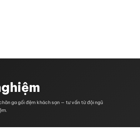
G CHỦ
GIỚI THIỆU
SẢN PHẨM
KHUYẾN 
LIÊN HỆ
 nghiệm
chăn ga gối đệm khách sạn — tư vấn từ đội ngũ
iệm.