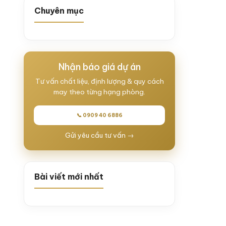
Chuyên mục
Nhận báo giá dự án
Tư vấn chất liệu, định lượng & quy cách
may theo từng hạng phòng.
📞 0909 40 6886
Gửi yêu cầu tư vấn →
Bài viết mới nhất