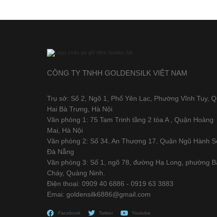
CÔNG TY TNHH GOLDENSILK VIỆT NAM
Trụ sở: Số 2, Ngõ 1, Phố Yên Lạc, Phường Vĩnh Tuy, 
Hai Bà Trưng, Hà Nội
Văn phòng 1: 75 Tam Trinh tầng 2 tòa A , Quận Hoàng
Mai, Hà Nội
Văn phòng 2: Số 34, An Thượng 17, Quận Ngũ Hành S
Đà Nẵng
Văn phòng 3: Số 1, ngõ 78, đường Hạ Long, phường B
Cháy, Quảng Ninh.
Điện thoại: 0909 40 6886 - 0919 63 3883
Emai: goldensilk6886@gmail.com
Facebook
Twitter
Youtube