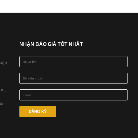
NHẬN BÁO GIÁ TỐT NHẤT
Quận
ơn,
ãi