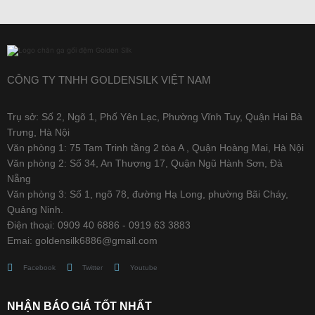
CÔNG TY TNHH GOLDENSILK VIỆT NAM
Trụ sở: Số 2, Ngõ 1, Phố Yên Lạc, Phường Vĩnh Tuy, Quận Hai Bà
Trưng, Hà Nội
Văn phòng 1: 75 Tam Trinh tầng 2 tòa A , Quận Hoàng Mai, Hà Nội
Văn phòng 2: Số 34, An Thượng 17, Quận Ngũ Hành Sơn, Đà
Nẵng
Văn phòng 3: Số 1, ngõ 78, đường Hạ Long, phường Bãi Cháy,
Quảng Ninh.
Điện thoại: 0909 40 6886 - 0919 63 3883
Emai: goldensilk6886@gmail.com
Facebook
Twitter
Youtube
NHẬN BÁO GIÁ TỐT NHẤT