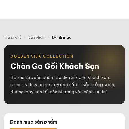
Trang chủ
›
Sản phẩm
›
Danh mục
GOLDEN SILK COLLECTION
Chăn Ga Gối Khách Sạn
Bộ sưu tập sản phẩm Golden Silk cho khách sạn,
resort, villa & homestay cao cấp — sắc trắng sạch,
đường may tinh tế, bền bỉ trong vận hành lưu trú.
Danh mục sản phẩm