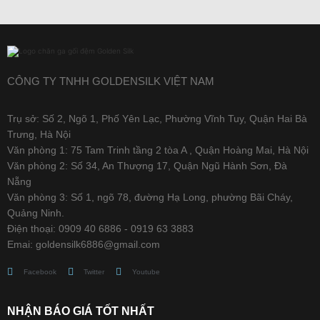
CÔNG TY TNHH GOLDENSILK VIỆT NAM
Trụ sở: Số 2, Ngõ 1, Phố Yên Lạc, Phường Vĩnh Tuy, Quận Hai Bà
Trưng, Hà Nội
Văn phòng 1: 75 Tam Trinh tầng 2 tòa A , Quận Hoàng Mai, Hà Nội
Văn phòng 2: Số 34, An Thượng 17, Quận Ngũ Hành Sơn, Đà
Nẵng
Văn phòng 3: Số 1, ngõ 78, đường Hạ Long, phường Bãi Cháy,
Quảng Ninh.
Điện thoại: 0909 40 6886 - 0919 63 3883
Emai: goldensilk6886@gmail.com
Facebook
Twitter
Youtube
NHẬN BÁO GIÁ TỐT NHẤT