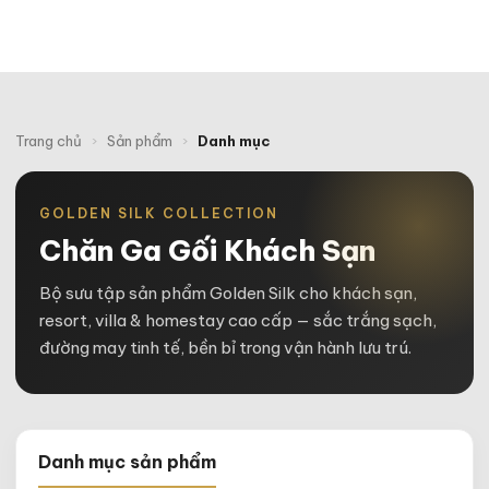
Trang chủ
›
Sản phẩm
›
Danh mục
GOLDEN SILK COLLECTION
Chăn Ga Gối Khách Sạn
Bộ sưu tập sản phẩm Golden Silk cho khách sạn,
resort, villa & homestay cao cấp — sắc trắng sạch,
đường may tinh tế, bền bỉ trong vận hành lưu trú.
Danh mục sản phẩm