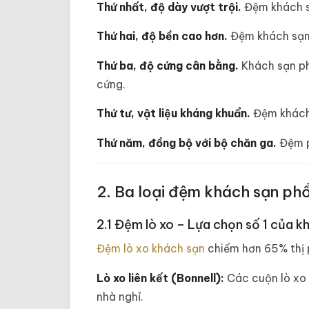
Thứ nhất, độ dày vượt trội.
Đệm khách s
Thứ hai, độ bền cao hơn.
Đệm khách sạn 
Thứ ba, độ cứng cân bằng.
Khách sạn ph
cứng.
Thứ tư, vật liệu kháng khuẩn.
Đệm khách 
Thứ năm, đồng bộ với bộ chăn ga.
Đệm p
2. Ba loại đệm khách sạn phổ
2.1 Đệm lò xo – Lựa chọn số 1 của 
Đệm lò xo khách sạn
chiếm hơn 65% thị p
Lò xo liên kết (Bonnell):
Các cuộn lò xo 
nhà nghỉ.