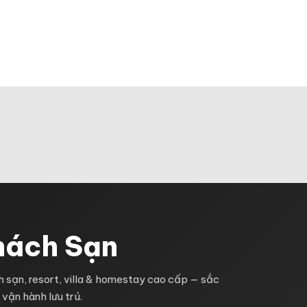
G CHỦ
GIỚI THIỆU
SẢN PHẨM
KHUYẾN 
LIÊN HỆ
hách Sạn
 sạn, resort, villa & homestay cao cấp — sắc
 vận hành lưu trú.