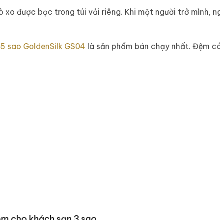
ò xo được bọc trong túi vải riêng. Khi một người trở mình,
 5 sao GoldenSilk GS04
là sản phẩm bán chạy nhất. Đệm có 
iệm cho khách sạn 3 sao