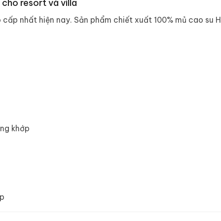
ho resort và villa
 cấp nhất hiện nay. Sản phẩm chiết xuất 100% mủ cao su He
ơng khớp
ếp