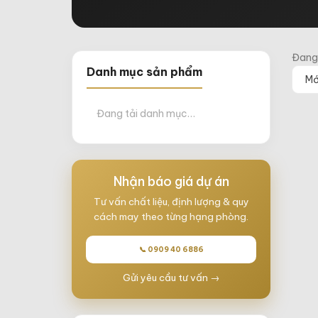
Đang
Danh mục sản phẩm
Đang tải danh mục…
Nhận báo giá dự án
Tư vấn chất liệu, định lượng & quy
cách may theo từng hạng phòng.
📞 0909 40 6886
Gửi yêu cầu tư vấn →