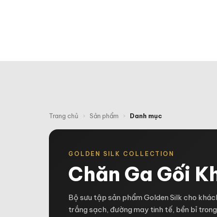
TRAN
Trang chủ
›
Sản phẩm
›
Danh mục
GOLDEN SILK COLLECTION
Chăn Ga Gối K
Bộ sưu tập sản phẩm Golden Silk cho khách
trắng sạch, đường may tinh tế, bền bỉ trong