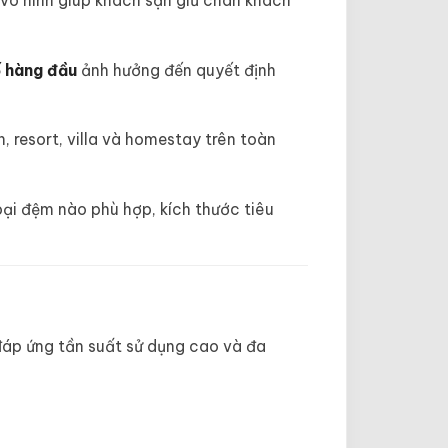
 vô hình giúp khách sạn giữ chân khách
ố hàng đầu
ảnh hưởng đến quyết định
 resort, villa và homestay trên toàn
oại đệm nào phù hợp, kích thước tiêu
đáp ứng tần suất sử dụng cao và đa