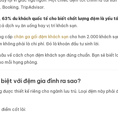
y lại vì giấc ngủ ngon. Một chiếc đệm tốt chính là tài sản
 Booking, TripAdvisor.
,
63% du khách quốc tế cho biết chất lượng đệm là yếu t
ả dịch vụ ăn uống hay vị trí khách sạn.
ung cấp
chăn ga gối đệm khách sạn
cho hơn 2.000 khách sạn,
không phải là chi phí. Đó là khoản đầu tư sinh lời.
n sâu về cách chọn đệm khách sạn đúng chuẩn. Bạn sẽ biết l
cho mỗi hạng phòng.
biệt với đệm gia đình ra sao?
được thiết kế riêng cho ngành lưu trú. Loại đệm này phải 
điểm cốt lõi: