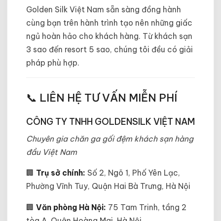
Golden Silk Việt Nam sẵn sàng đồng hành
cùng bạn trên hành trình tạo nên những giấc
ngủ hoàn hảo cho khách hàng. Từ khách sạn
3 sao đến resort 5 sao, chúng tôi đều có giải
pháp phù hợp.
📞 LIÊN HỆ TƯ VẤN MIỄN PHÍ
CÔNG TY TNHH GOLDENSILK VIỆT NAM
Chuyên gia chăn ga gối đệm khách sạn hàng
đầu Việt Nam
🏢
Trụ sở chính:
Số 2, Ngõ 1, Phố Yên Lạc,
Phường Vĩnh Tuy, Quận Hai Bà Trưng, Hà Nội
🏢
Văn phòng Hà Nội:
75 Tam Trinh, tầng 2
tòa A, Quận Hoàng Mai, Hà Nội