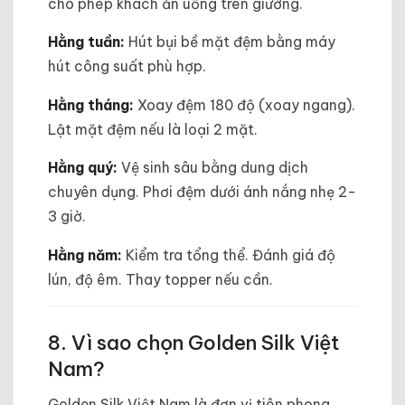
cho phép khách ăn uống trên giường.
Hằng tuần:
Hút bụi bề mặt đệm bằng máy
hút công suất phù hợp.
Hằng tháng:
Xoay đệm 180 độ (xoay ngang).
Lật mặt đệm nếu là loại 2 mặt.
Hằng quý:
Vệ sinh sâu bằng dung dịch
chuyên dụng. Phơi đệm dưới ánh nắng nhẹ 2-
3 giờ.
Hằng năm:
Kiểm tra tổng thể. Đánh giá độ
lún, độ êm. Thay topper nếu cần.
8. Vì sao chọn Golden Silk Việt
Nam?
Golden Silk Việt Nam là đơn vị tiên phong