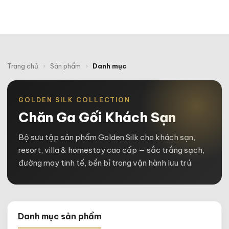
Trang chủ
›
Sản phẩm
›
Danh mục
GOLDEN SILK COLLECTION
Chăn Ga Gối Khách Sạn
Bộ sưu tập sản phẩm Golden Silk cho khách sạn,
resort, villa & homestay cao cấp — sắc trắng sạch,
đường may tinh tế, bền bỉ trong vận hành lưu trú.
Danh mục sản phẩm