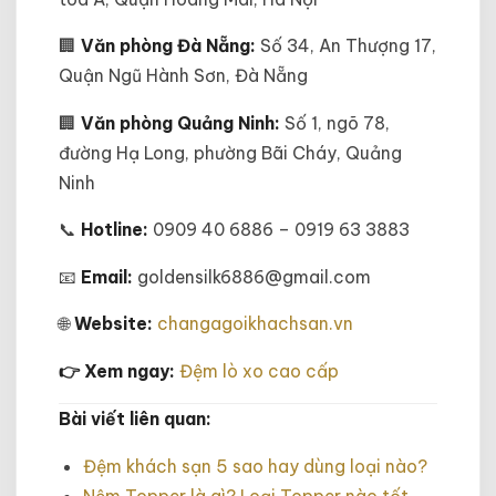
🏢
Văn phòng Đà Nẵng:
Số 34, An Thượng 17,
Quận Ngũ Hành Sơn, Đà Nẵng
🏢
Văn phòng Quảng Ninh:
Số 1, ngõ 78,
đường Hạ Long, phường Bãi Cháy, Quảng
Ninh
📞
Hotline:
0909 40 6886 – 0919 63 3883
📧
Email:
goldensilk6886@gmail.com
🌐
Website:
changagoikhachsan.vn
👉 Xem ngay:
Đệm lò xo cao cấp
Bài viết liên quan:
Đệm khách sạn 5 sao hay dùng loại nào?
Nệm Topper là gì? Loại Topper nào tốt