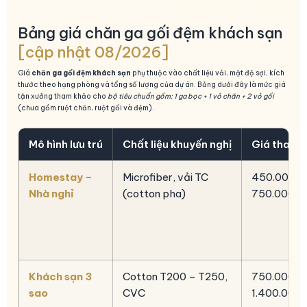
Bảng giá chăn ga gối đệm khách sạn
[cập nhật 08/2026]
Giá
chăn ga gối đệm khách sạn
phụ thuộc vào chất liệu vải, mật độ sợi, kích
thước theo hạng phòng và tổng số lượng của dự án. Bảng dưới đây là mức giá
tận xưởng tham khảo cho
bộ tiêu chuẩn gồm: 1 ga bọc + 1 vỏ chăn + 2 vỏ gối
(chưa gồm ruột chăn, ruột gối và đệm).
Mô hình lưu trú
Chất liệu khuyến nghị
Giá tham k
Homestay –
Microfiber, vải TC
450.000 –
Nhà nghỉ
(cotton pha)
750.000đ
Khách sạn 3
Cotton T200 – T250,
750.000 –
sao
CVC
1.400.000