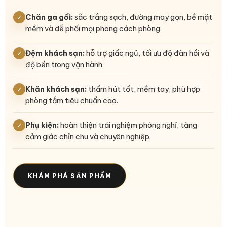
Chăn ga gối:
sắc trắng sạch, đường may gọn, bề mặt
✓
mềm và dễ phối mọi phong cách phòng.
Đệm khách sạn:
hỗ trợ giấc ngủ, tối ưu độ đàn hồi và
✓
độ bền trong vận hành.
Khăn khách sạn:
thấm hút tốt, mềm tay, phù hợp
✓
phòng tắm tiêu chuẩn cao.
Phụ kiện:
hoàn thiện trải nghiệm phòng nghỉ, tăng
✓
cảm giác chỉn chu và chuyên nghiệp.
KHÁM PHÁ SẢN PHẨM