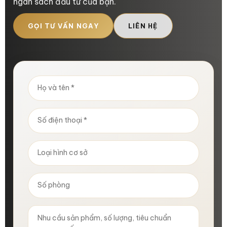
ngân sách đầu tư của bạn.
GỌI TƯ VẤN NGAY
LIÊN HỆ