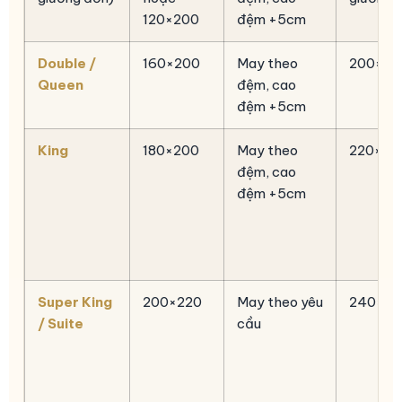
120×200
đệm +5cm
Double /
160×200
May theo
200×22
Queen
đệm, cao
đệm +5cm
King
180×200
May theo
220×24
đệm, cao
đệm +5cm
Super King
200×220
May theo yêu
240×26
/ Suite
cầu