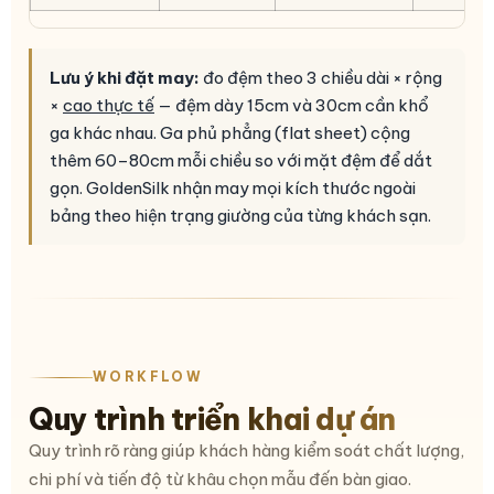
Lưu ý khi đặt may:
đo đệm theo 3 chiều dài × rộng
×
cao thực tế
— đệm dày 15cm và 30cm cần khổ
ga khác nhau. Ga phủ phẳng (flat sheet) cộng
thêm 60–80cm mỗi chiều so với mặt đệm để dắt
gọn. GoldenSilk nhận may mọi kích thước ngoài
bảng theo hiện trạng giường của từng khách sạn.
WORKFLOW
Quy trình triển khai dự án
Quy trình rõ ràng giúp khách hàng kiểm soát chất lượng,
chi phí và tiến độ từ khâu chọn mẫu đến bàn giao.