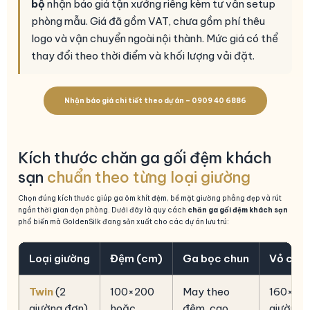
bộ
nhận báo giá tận xưởng riêng kèm tư vấn setup
phòng mẫu. Giá đã gồm VAT, chưa gồm phí thêu
logo và vận chuyển ngoài nội thành. Mức giá có thể
thay đổi theo thời điểm và khối lượng vải đặt.
Nhận báo giá chi tiết theo dự án – 0909 40 6886
Kích thước chăn ga gối đệm khách
sạn
chuẩn theo từng loại giường
Chọn đúng kích thước giúp ga ôm khít đệm, bề mặt giường phẳng đẹp và rút
ngắn thời gian dọn phòng. Dưới đây là quy cách
chăn ga gối đệm khách sạn
phổ biến mà GoldenSilk đang sản xuất cho các dự án lưu trú:
Loại giường
Đệm (cm)
Ga bọc chun
Vỏ chăn
Twin
(2
100×200
May theo
160×220
giường đơn)
hoặc
đệm, cao
giường)