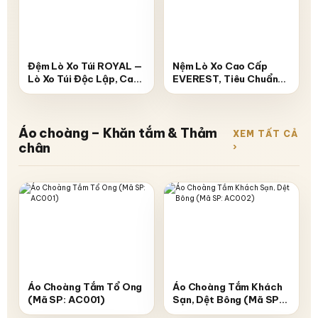
Đệm Lò Xo Túi ROYAL —
Nệm Lò Xo Cao Cấp
Lò Xo Túi Độc Lập, Cao
EVEREST, Tiêu Chuẩn
25-26cm, Tiêu Chuẩn
Khách Sạn 6 Sao (Mã
Khách Sạn
SP: NL001)
Áo choàng – Khăn tắm & Thảm
XEM TẤT CẢ
chân
›
Áo Choàng Tắm Tổ Ong
Áo Choàng Tắm Khách
(Mã SP: AC001)
Sạn, Dệt Bông (Mã SP:
AC002)