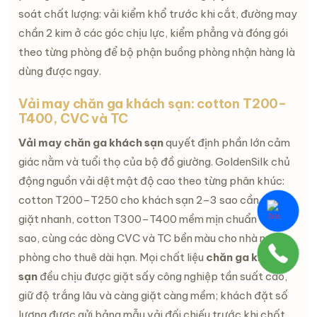
soát chất lượng: vải kiểm khổ trước khi cắt, đường may
chần 2 kim ở các góc chịu lực, kiểm phẳng và đóng gói
theo từng phòng để bộ phận buồng phòng nhận hàng là
dùng được ngay.
Vải may chăn ga khách sạn: cotton T200–
T400, CVC và TC
Vải may chăn ga khách sạn
quyết định phần lớn cảm
giác nằm và tuổi thọ của bộ đồ giường. GoldenSilk chủ
động nguồn vải dệt mật độ cao theo từng phân khúc:
cotton T200–T250 cho khách sạn 2–3 sao cần thay
giặt nhanh, cotton T300–T400 mềm mịn chuẩn 4–5
sao, cùng các dòng CVC và TC bền màu cho nhà nghỉ,
phòng cho thuê dài hạn. Mọi chất liệu
chăn ga khách
sạn
đều chịu được giặt sấy công nghiệp tần suất cao,
giữ độ trắng lâu và càng giặt càng mềm; khách đặt số
lượng được gửi bảng mẫu vải đối chiếu trước khi chốt