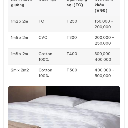
giường
sợi (TC)
khảo
(VNĐ)
1m2 x 2m
TC
T250
150,000 –
200,000
1m6 x 2m
CVC
T300
200,000 –
250,000
1m8 x 2m
Cotton
T400
300,000 –
100%
400,000
2m x 2m2
Cotton
T500
400,000 –
100%
500,000