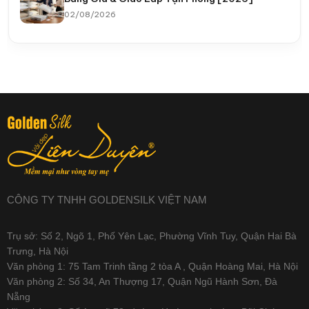
02/08/2026
CÔNG TY TNHH GOLDENSILK VIỆT NAM
Trụ sở: Số 2, Ngõ 1, Phố Yên Lạc, Phường Vĩnh Tuy, Quận Hai Bà
Trưng, Hà Nội
Văn phòng 1: 75 Tam Trinh tầng 2 tòa A , Quận Hoàng Mai, Hà Nội
Văn phòng 2: Số 34, An Thượng 17, Quận Ngũ Hành Sơn, Đà
Nẵng