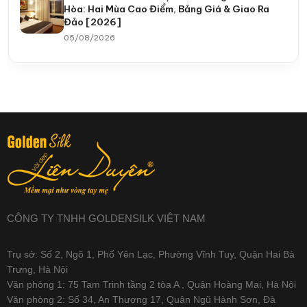
Hòa: Hai Mùa Cao Điểm, Bảng Giá & Giao Ra
Đảo [2026]
05/08/2026
CÔNG TY TNHH GOLDENSILK VIỆT NAM
Trụ sở: Số 2, Ngõ 1, Phố Yên Lạc, Phường Vĩnh Tuy, Quận Hai Bà
Trưng, Hà Nội
Văn phòng 1: 75 Tam Trinh tầng 2 tòa A , Quận Hoàng Mai, Hà Nội
Văn phòng 2: Số 34, An Thượng 17, Quận Ngũ Hành Sơn, Đà