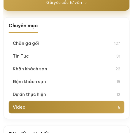
Gửi yêu cầu tư vấn →
Chuyên mục
Chăn ga gối
127
Tin Tức
31
Khăn khách sạn
22
Đệm khách sạn
15
Dự án thực hiện
12
Video
6