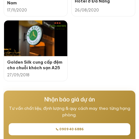
Hotel ở Đà Nẵng
Nam
17/11/2020
26/08/2020
Golden Silk cung cấp đệm
cho chuỗi khách sạn A25
27/09/2018
Nhận báo giá dự án
Tư vấn chất liệu, định lượng & quy cách may theo từng hạng
phòng.
📞 0909 40 6886