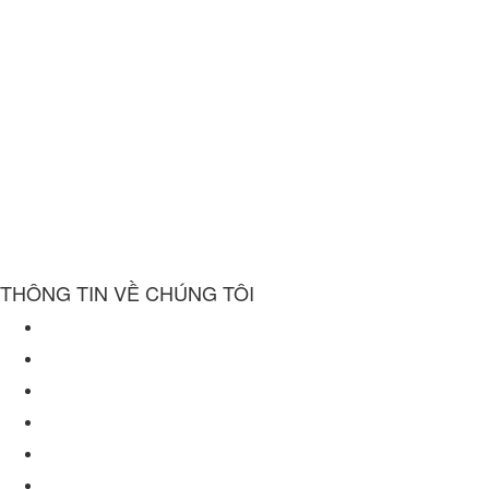
THÔNG TIN VỀ CHÚNG TÔI
Về chúng tôi
Chính sách bảo mật
Điều khoản sử dụng website
Chính sách mua hàng
Chính sách giao hàng
Chính sách bảo hành