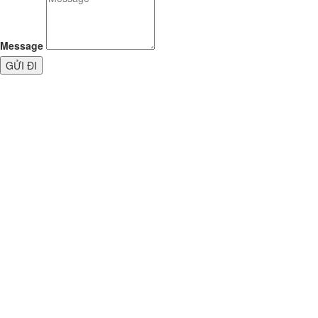
Message
GỬI ĐI