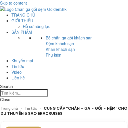
Skip to content
TRANG CHỦ
GIỚI THIỆU
Hồ sơ năng lực
SẢN PHẨM
Bộ chăn ga gối khách sạn
Đệm khách sạn
Khăn khách sạn
Phụ kiện
Khuyến mại
Tin tức
Video
Liên hệ
Search
Close
Trang chủ
›
Tin tức
›
CUNG CẤP “CHĂN – GA – GỐI – NỆM” CHO
DU THUYỀN 5 SAO ERACRUISES