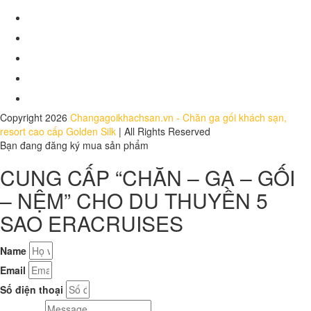
Chính sách đổi trả
Hồ sơ năng lực
Báo chí nói về chúng tôi
Dự án
Tuyển dụng
Copyright 2026
Changagoikhachsan.vn - Chăn ga gối khách sạn,
resort cao cấp Golden Silk
| All Rights Reserved
Bạn đang đăng ký mua sản phẩm
CUNG CẤP “CHĂN – GA – GỐI
– NỆM” CHO DU THUYỀN 5
SAO ERACRUISES
Name
Email
Số điện thoại