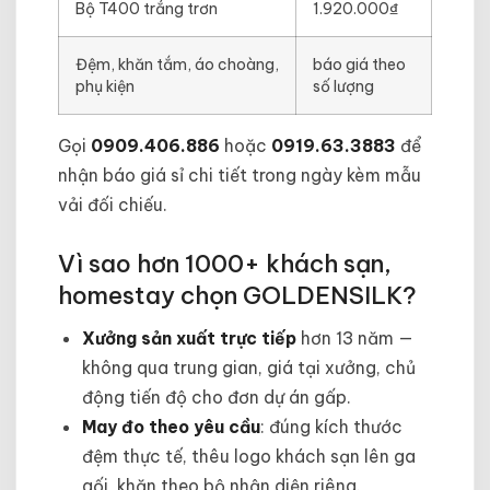
Bộ T400 trắng trơn
1.920.000₫
Đệm, khăn tắm, áo choàng,
báo giá theo
phụ kiện
số lượng
Gọi
0909.406.886
hoặc
0919.63.3883
để
nhận báo giá sỉ chi tiết trong ngày kèm mẫu
vải đối chiếu.
Vì sao hơn 1000+ khách sạn,
homestay chọn GOLDENSILK?
Xưởng sản xuất trực tiếp
hơn 13 năm —
không qua trung gian, giá tại xưởng, chủ
động tiến độ cho đơn dự án gấp.
May đo theo yêu cầu
: đúng kích thước
đệm thực tế, thêu logo khách sạn lên ga
gối, khăn theo bộ nhận diện riêng.