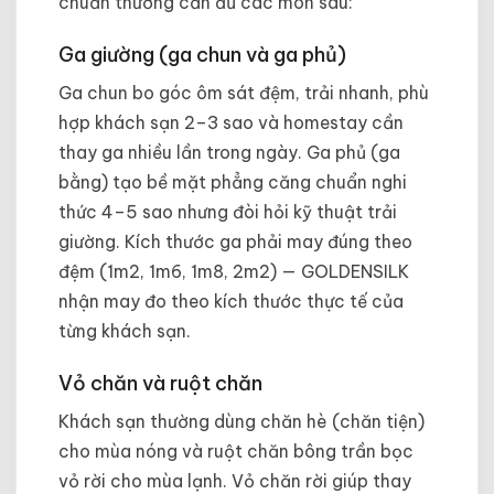
chuẩn thường cần đủ các món sau:
Ga giường (ga chun và ga phủ)
Ga chun bo góc ôm sát đệm, trải nhanh, phù
hợp khách sạn 2–3 sao và homestay cần
thay ga nhiều lần trong ngày. Ga phủ (ga
bằng) tạo bề mặt phẳng căng chuẩn nghi
thức 4–5 sao nhưng đòi hỏi kỹ thuật trải
giường. Kích thước ga phải may đúng theo
đệm (1m2, 1m6, 1m8, 2m2) — GOLDENSILK
nhận may đo theo kích thước thực tế của
từng khách sạn.
Vỏ chăn và ruột chăn
Khách sạn thường dùng chăn hè (chăn tiện)
cho mùa nóng và ruột chăn bông trần bọc
vỏ rời cho mùa lạnh. Vỏ chăn rời giúp thay