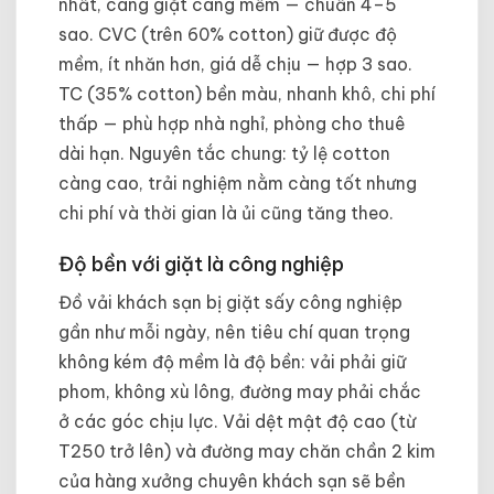
nhất, càng giặt càng mềm — chuẩn 4–5
sao. CVC (trên 60% cotton) giữ được độ
mềm, ít nhăn hơn, giá dễ chịu — hợp 3 sao.
TC (35% cotton) bền màu, nhanh khô, chi phí
thấp — phù hợp nhà nghỉ, phòng cho thuê
dài hạn. Nguyên tắc chung: tỷ lệ cotton
càng cao, trải nghiệm nằm càng tốt nhưng
chi phí và thời gian là ủi cũng tăng theo.
Độ bền với giặt là công nghiệp
Đồ vải khách sạn bị giặt sấy công nghiệp
gần như mỗi ngày, nên tiêu chí quan trọng
không kém độ mềm là độ bền: vải phải giữ
phom, không xù lông, đường may phải chắc
ở các góc chịu lực. Vải dệt mật độ cao (từ
T250 trở lên) và đường may chăn chần 2 kim
của hàng xưởng chuyên khách sạn sẽ bền