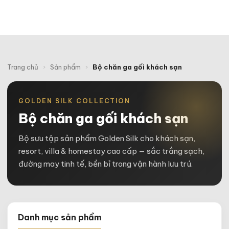
Trang chủ
›
Sản phẩm
›
Bộ chăn ga gối khách sạn
GOLDEN SILK COLLECTION
Bộ chăn ga gối khách sạn
Bộ sưu tập sản phẩm Golden Silk cho khách sạn,
resort, villa & homestay cao cấp — sắc trắng sạch,
đường may tinh tế, bền bỉ trong vận hành lưu trú.
Danh mục sản phẩm