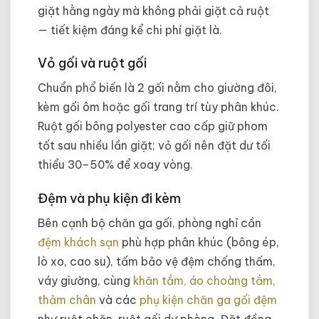
giặt hằng ngày mà không phải giặt cả ruột
— tiết kiệm đáng kể chi phí giặt là.
Vỏ gối và ruột gối
Chuẩn phổ biến là 2 gối nằm cho giường đôi,
kèm gối ôm hoặc gối trang trí tùy phân khúc.
Ruột gối bông polyester cao cấp giữ phom
tốt sau nhiều lần giặt; vỏ gối nên đặt dư tối
thiểu 30–50% để xoay vòng.
Đệm và phụ kiện đi kèm
Bên cạnh bộ chăn ga gối, phòng nghỉ cần
đệm khách sạn
phù hợp phân khúc (bông ép,
lò xo, cao su), tấm bảo vệ đệm chống thấm,
váy giường, cùng
khăn tắm, áo choàng tắm,
thảm chân
và các
phụ kiện chăn ga gối đệm
như ruột chăn, ruột gối dự phòng. Đặt đồng