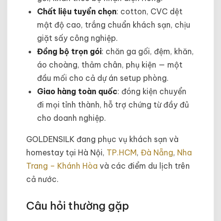
Chất liệu tuyển chọn
: cotton, CVC dệt
mật độ cao, trắng chuẩn khách sạn, chịu
giặt sấy công nghiệp.
Đồng bộ trọn gói
: chăn ga gối, đệm, khăn,
áo choàng, thảm chân, phụ kiện — một
đầu mối cho cả dự án setup phòng.
Giao hàng toàn quốc
: đóng kiện chuyển
đi mọi tỉnh thành, hỗ trợ chứng từ đầy đủ
cho doanh nghiệp.
GOLDENSILK đang phục vụ khách sạn và
homestay tại Hà Nội,
TP.HCM
,
Đà Nẵng
,
Nha
Trang – Khánh Hòa
và các điểm du lịch trên
cả nước.
Câu hỏi thường gặp