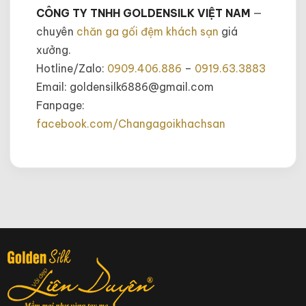
CÔNG TY TNHH GOLDENSILK VIỆT NAM
—
chuyên
chăn ga gối đệm khách sạn
giá
xưởng.
Hotline/Zalo:
0909.406.886
–
0919.63.3883
Email: goldensilk6886@gmail.com
Fanpage:
facebook.com/Changagoikhachsan