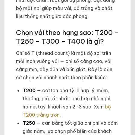
bộ một nơi giúp màu vải, độ trắng và chất
liệu thống nhất giữa các phòng.
Chọn vải theo hạng sao: T200 –
T250 – T300 – T400 là gì?
Chỉ số T (thread count) là mật độ sợi trên
mỗi inch vuông vải — chỉ số càng cao, vải
càng mịn, dày dặn và bền giặt. Đây là căn
cứ chọn vải nhanh nhất theo phân khúc:
T200
— cotton pha tỷ lệ hợp lý, mềm,
thoáng, giá tốt nhất: phù hợp nhà nghỉ,
homestay, khách sạn 2–3 sao. Xem
bộ
T200 trắng trơn
.
T250
— cân bằng tốt giữa chi phí và cảm
giác nằm, lựa chọn phổ biến của khách