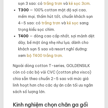
sạn 3 sao: có
trắng trơn
và
kẻ sọc 3cm
.
T300
— 100% cotton mật độ sợi cao,
mềm mại, thấm hút tốt, chuẩn khách sạn
4–5 sao: có
trắng trơn
và
kẻ sọc
sang
trọng kiểu sọc chìm.
T400
— dòng cao cấp nhất, sợi mảnh dệt
dày, bề mặt óng nhẹ như lụa, dành cho
khách sạn 5 sao và resort nghỉ dưỡng:
xem
bộ T400 trắng trơn
.
Ngoài dòng cotton T-series, GOLDENSILK
còn có các bộ vải CVC (cotton pha visco)
chia sẵn theo chuẩn 2–5 sao với mức giá
linh hoạt hơn cho các dự án cần tối ưu ngân
sách số lượng lớn.
Kinh nghiệm chọn chăn ga gối