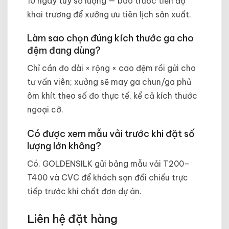
10 ngày tùy số lượng — báo trước tiến độ
khai trương để xưởng ưu tiên lịch sản xuất.
Làm sao chọn đúng kích thước ga cho
đệm đang dùng?
Chỉ cần đo dài × rộng × cao đệm rồi gửi cho
tư vấn viên; xưởng sẽ may ga chun/ga phủ
ôm khít theo số đo thực tế, kể cả kích thước
ngoại cỡ.
Có được xem mẫu vải trước khi đặt số
lượng lớn không?
Có. GOLDENSILK gửi bảng mẫu vải T200–
T400 và CVC để khách sạn đối chiếu trực
tiếp trước khi chốt đơn dự án.
Liên hệ đặt hàng