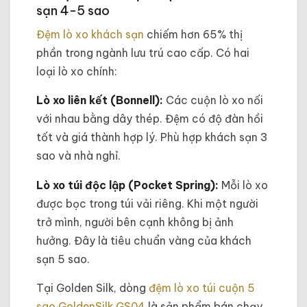
sạn 4-5 sao
Đệm lò xo khách sạn
chiếm hơn 65% thị
phần trong ngành lưu trú cao cấp. Có hai
loại lò xo chính:
Lò xo liên kết (Bonnell):
Các cuộn lò xo nối
với nhau bằng dây thép. Đệm có độ đàn hồi
tốt và giá thành hợp lý. Phù hợp khách sạn 3
sao và nhà nghỉ.
Lò xo túi độc lập (Pocket Spring):
Mỗi lò xo
được bọc trong túi vải riêng. Khi một người
trở mình, người bên cạnh không bị ảnh
hưởng. Đây là tiêu chuẩn vàng của khách
sạn 5 sao.
Tại Golden Silk, dòng
đệm lò xo túi cuộn 5
sao GoldenSilk GS04
là sản phẩm bán chạy