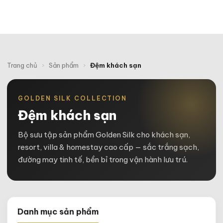
Trang chủ
›
Sản phẩm
›
Đệm khách sạn
GOLDEN SILK COLLECTION
Đệm khách sạn
Bộ sưu tập sản phẩm Golden Silk cho khách sạn,
resort, villa & homestay cao cấp — sắc trắng sạch,
đường may tinh tế, bền bỉ trong vận hành lưu trú.
Danh mục sản phẩm