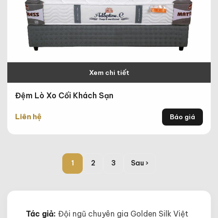
Xem chi tiết
Đệm Lò Xo Cối Khách Sạn
Liên hệ
Báo giá
1
2
3
Sau ›
Tác giả:
Đội ngũ chuyên gia Golden Silk Việt