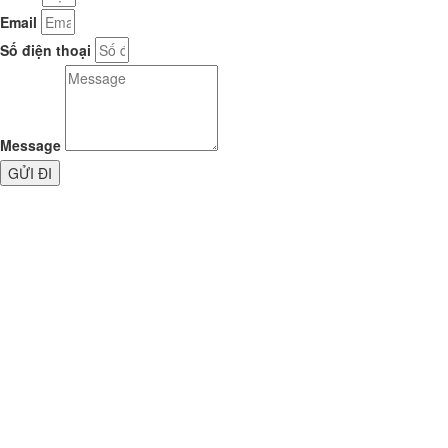
Email
Số điện thoại
Message
GỬI ĐI