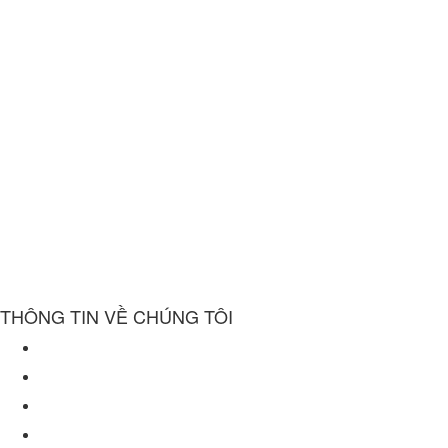
THÔNG TIN VỀ CHÚNG TÔI
Về chúng tôi
Chính sách bảo mật
Điều khoản sử dụng website
Chính sách mua hàng