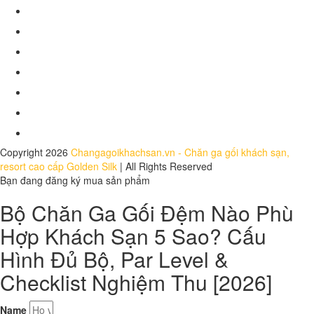
Chính sách giao hàng
Chính sách bảo hành
Chính sách đổi trả
Hồ sơ năng lực
Báo chí nói về chúng tôi
Dự án
Tuyển dụng
Copyright 2026
Changagoikhachsan.vn - Chăn ga gối khách sạn,
resort cao cấp Golden Silk
| All Rights Reserved
Bạn đang đăng ký mua sản phẩm
Bộ Chăn Ga Gối Đệm Nào Phù
Hợp Khách Sạn 5 Sao? Cấu
Hình Đủ Bộ, Par Level &
Checklist Nghiệm Thu [2026]
Name