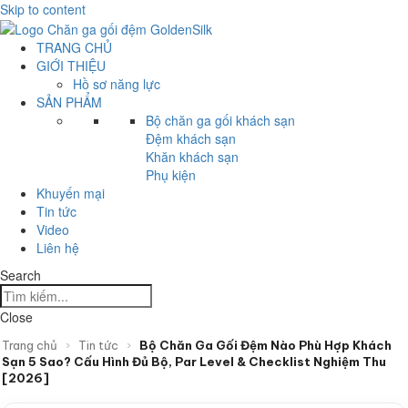
Skip to content
TRANG CHỦ
GIỚI THIỆU
Hồ sơ năng lực
SẢN PHẨM
Bộ chăn ga gối khách sạn
Đệm khách sạn
Khăn khách sạn
Phụ kiện
Khuyến mại
Tin tức
Video
Liên hệ
Search
Close
Trang chủ
›
Tin tức
›
Bộ Chăn Ga Gối Đệm Nào Phù Hợp Khách
Sạn 5 Sao? Cấu Hình Đủ Bộ, Par Level & Checklist Nghiệm Thu
[2026]