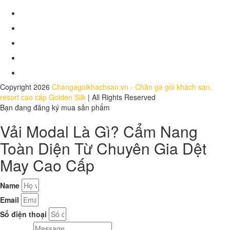
Chính sách đổi trả
Hồ sơ năng lực
Báo chí nói về chúng tôi
Dự án
Tuyển dụng
Copyright 2026
Changagoikhachsan.vn - Chăn ga gối khách sạn,
resort cao cấp Golden Silk
| All Rights Reserved
Bạn đang đăng ký mua sản phẩm
Vải Modal Là Gì? Cẩm Nang
Toàn Diện Từ Chuyên Gia Dệt
May Cao Cấp
Name
Email
Số điện thoại