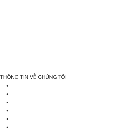
THÔNG TIN VỀ CHÚNG TÔI
Về chúng tôi
Chính sách bảo mật
Điều khoản sử dụng website
Chính sách mua hàng
Chính sách giao hàng
Chính sách bảo hành