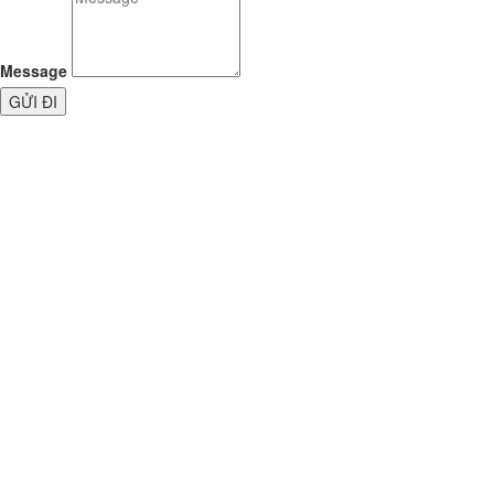
Message
GỬI ĐI